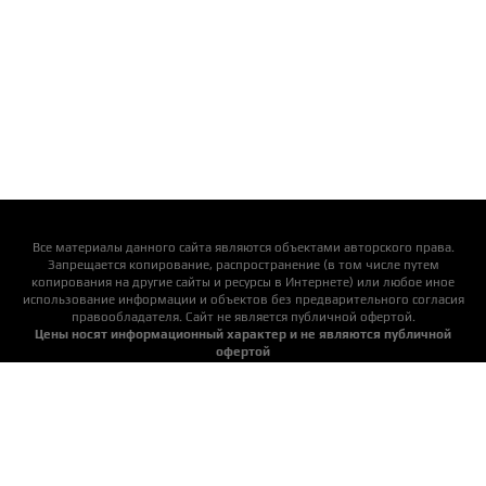
Все материалы данного сайта являются объектами авторского права.
Запрещается копирование, распространение (в том числе путем
копирования на другие сайты и ресурсы в Интернете) или любое иное
использование информации и объектов без предварительного согласия
правообладателя. Cайт не является публичной офертой.
Цены носят информационный характер и не являются публичной
офертой
Актуальную цену уточняйте у менеджеров
Детские площадки
Пластиковые горки