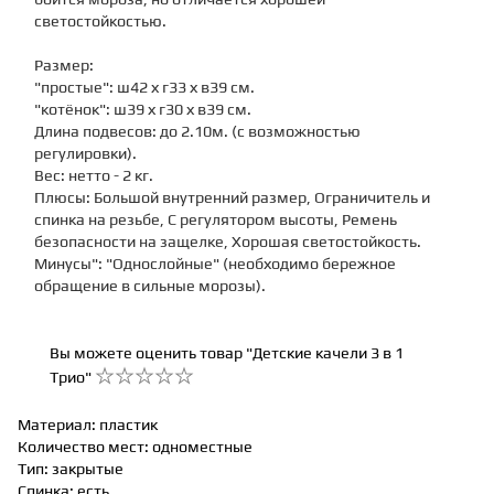
светостойкостью.
Размер:
"простые": ш42 х г33 х в39 см.
"котёнок": ш39 х г30 х в39 см.
Длина подвесов: до 2.10м. (с возможностью
регулировки).
Вес: нетто - 2 кг.
Плюсы: Большой внутренний размер, Ограничитель и
спинка на резьбе, С регулятором высоты, Ремень
безопасности на защелке, Хорошая светостойкость.
Минусы": "Однослойные" (необходимо бережное
обращение в сильные морозы).
Вы можете оценить товар "Детские качели 3 в 1
Трио"
Материал
:
пластик
Количество мест
:
одноместные
Тип
:
закрытые
Спинка
:
есть