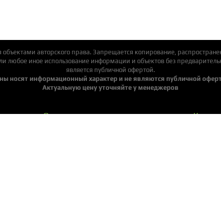
я объектами авторского права. Запрещается копирование, распространен
или любое иное использование информации и объектов без предварительн
является публичной офертой.
ны носят информационный характер и не являются публичной офер
Актуальную цену уточняйте у менеджеров
Оплата и доставка
Контак
О нас
Выстав
Услуги
Наши р
Вопрос-ответ
Готовы
Мы в социальных сетях:
ООО "ВикингВуд"
Контактные телефоны: +375 (29) 389-93-33, +375 (33) 384-13-33.
Copyright by vikingwood.by 2017-2025