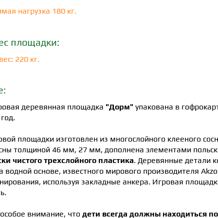
мая нагрузка 180 кг.
ес площадки:
ес: 220 кг.
е:
гровая деревянная площадка
"Дорм"
упакована в гофрокарт
 год.
овой площадки изготовлен из многослойного клееного сосн
сны толщиной 46 мм, 27 мм, дополнена элементами польс
ски чистого трехслойного пластика
. Деревянные детали 
а водной основе, известного мирового производителя Akz
нирования, используя закладные анкера. Игровая площадк
ь.
особое внимание, что
дети всегда должны находиться п