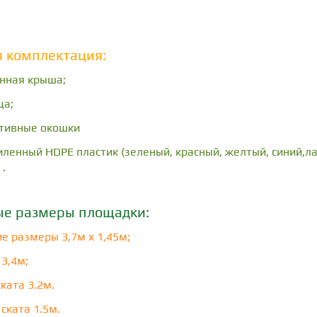
я комплектация:
нная крыша;
ца;
тивные окошки
силенный HDPE пластик (зеленый, красный, желтый, синий,л
 .
ые размеры площадки:
е размеры 3,7м х 1,45м;
 3,4м;
ката 3.2м.
ската 1.5м.