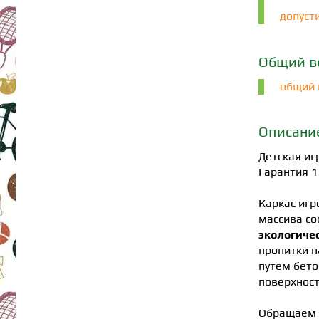
допусти
Общий в
общий в
Описани
Детская и
Гарантия 1
Каркас игр
массива со
экологиче
пропитки н
путем бето
поверхност
Обращаем 