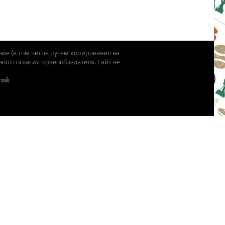
ие (в том числе путем копирования на
ого согласия правообладателя. Cайт не
той
ты
очная площадка
аботы
е решения