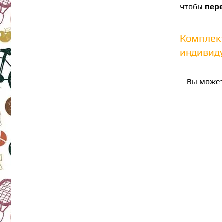
чтобы
пер
Комплек
индивиду
Вы может