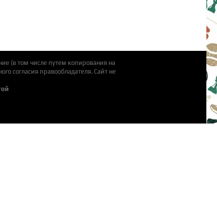
ие (в том числе путем копирования на
ого согласия правообладателя. Cайт не
той
ты
очная площадка
аботы
е решения