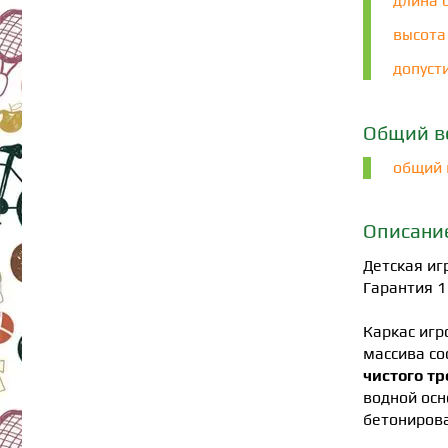
длина с
высота 
допусти
Общий в
общий в
Описани
Детская и
Гарантия 1
Каркас игр
массива со
чистого т
водной осн
бетонирова