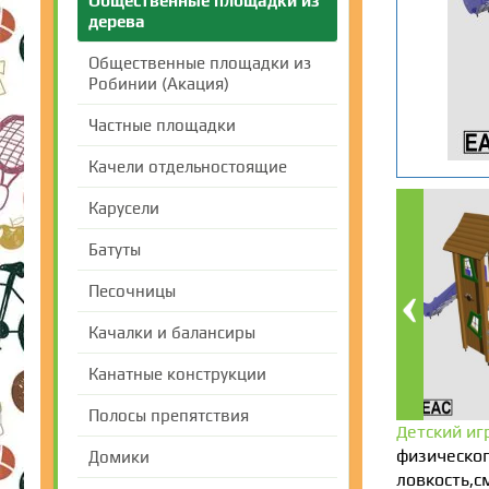
Общественные площадки из
дерева
Общественные площадки из
Робинии (Акация)
Частные площадки
Качели отдельностоящие
Карусели
Батуты
Песочницы
Качалки и балансиры
Канатные конструкции
Полосы препятствия
Детский иг
физическог
Домики
ловкость,с