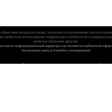
я объектами авторского права. Запрещается копирование, распространен
или любое иное использование информации и объектов без предварительн
является публичной офертой.
ны носят информационный характер и не являются публичной офер
Актуальную цену уточняйте у менеджеров
Оплата и доставка
Контак
О нас
Выстав
Услуги
Наши р
Вопрос-ответ
Готовы
Мы в социальных сетях:
ООО "ВикингВуд"
Контактные телефоны: +375 (29) 389-93-33, +375 (33) 384-13-33.