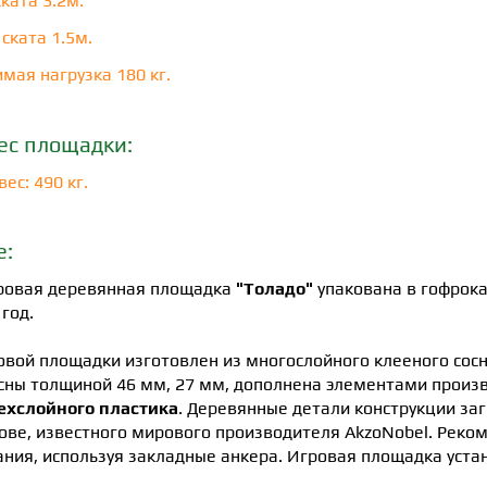
ката 3.2м.
ската 1.5м.
мая нагрузка 180 кг.
ес площадки:
ес: 490 кг.
е:
гровая деревянная площадка
"Толадо"
упакована в гофрока
 год.
овой площадки изготовлен из многослойного клееного сосн
сны толщиной 46 мм, 27 мм, дополнена элементами произ
рехслойного пластика
. Деревянные детали конструкции за
ове, известного мирового производителя AkzoNobel. Реко
ния, используя закладные анкера. Игровая площадка уста