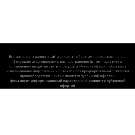
Все материалы данного сайта являются объектами авторского права.
Запрещается копирование, распространение (в том числе путем
копирования на другие сайты и ресурсы в Интернете) или любое иное
использование информации и объектов без предварительного согласия
правообладателя. Cайт не является публичной офертой.
Цены носят информационный характер и не являются публичной
офертой
Актуальную цену уточняйте у менеджеров
Детские площадки
Пластиковые горки
Подвесные качели
Аксессуары для площадок