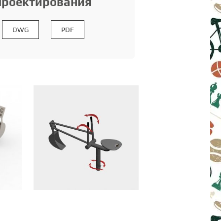
проектирования
DWG
PDF