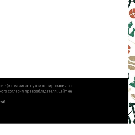
ие (в том числе путем копирования на
ого согласия правообладателя. Cайт не
той
ты
очная площадка