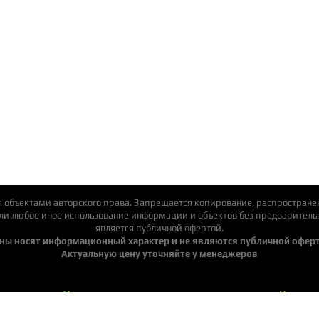
я объектами авторского права. Запрещается копирование, распространен
или любое иное использование информации и объектов без предварительн
является публичной офертой.
ны носят информационный характер и не являются публичной офер
Актуальную цену уточняйте у менеджеров
Оплата и доставка
Контак
О нас
Выстав