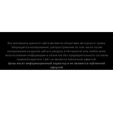
Все материалы данного сайта являются объектами авторского права.
Запрещается копирование, распространение (в том числе путем
копирования на другие сайты и ресурсы в Интернете) или любое иное
использование информации и объектов без предварительного согласия
правообладателя. Cайт не является публичной офертой.
Цены носят информационный характер и не являются публичной
офертой
Актуальную цену уточняйте у менеджеров
Детские площадки
Пластиковые горки
Подвесные качели
Аксессуары для площадок