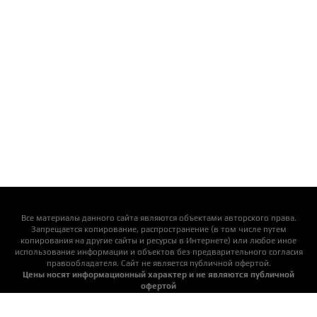
Все материалы данного сайта являются объектами авторского права.
Запрещается копирование, распространение (в том числе путем
копирования на другие сайты и ресурсы в Интернете) или любое иное
использование информации и объектов без предварительного согласия
правообладателя. Cайт не является публичной офертой.
Цены носят информационный характер и не являются публичной
офертой
Актуальную цену уточняйте у менеджеров